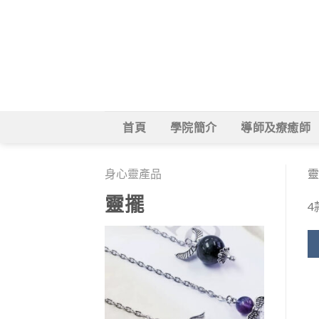
Skip
to
content
首頁
學院簡介
導師及療癒師
身心靈產品
靈
靈擺
4